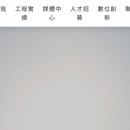
於我
工程實
媒體中
人才招
數位創
們
績
心
募
新