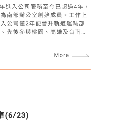
地居民學習。我們的專業是數據及
1年進入公司服務至今已超過4年，
際應用，不論是操作工具或施工安
，為南部辦公室創始成員。工作上
這裡蓋橋不是靠大型機具，而是在
入公司僅2年便晉升軌道運輸部
。很多時候，工地的交流超越語言
位。先後參與桃園、高雄及台南等
驗，成為我們最棒的老師。從開工
設計工作，搭配自身專業能力及積
的互道明天見，每當克服一個難
面協調整合工作，展現土木結構專
歌。那種不分你我的純粹快樂，成
More
異。陳健虎副總長身兼土木及結構
身為工程師的驕傲】 工作之餘，
提升外，並積極參與公司內部活
到孩子們熱情的掌聲與精采的表演
P30成員之一，研擬公司發展策
笑容，至今仍讓我難以忘懷。最讓
人才，
們得知我們是來蓋橋的工程師時，
而出，獲獎實屬不易。公司提供同
時，我默默希望我們的到來能播下
勵同仁跨出舒適圈，驅動創新，不
見未來的可能性。那一刻，身為
優化公司營運及專案執行績效。中
比驕傲。 【完美竣工與不捨告別】
6/23)
於6月5於中鋼大禮堂舉行，再次
小心翼翼或興高采烈地通過安全通
時，眼眶濕濕的，既開心又感動。
汗水，實際參與並改變了一個聚落