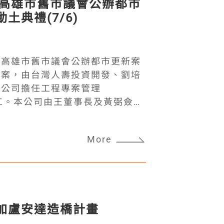
「高雄市舊市議會公辦都市
流污水、改善臭味，將貴子坑溪沿
土典禮(7/6)
生態與休憩的水岸綠廊宜居環境，
的推動。 在集團資源部分，
nsen 為位於芝加哥的全球知名水基礎設
「高雄市舊市議會公辦都市更新案
《工程新聞紀錄》（ENR）評為
新案，由台灣人壽投資開發、劉培
與環境設計公司之一，在2022年加
本公司擔任工程專案管理
式以TYLin的名義運營，整併後的
工。本公司由王董事長及黃弼僉資
滿足各領域客戶的需求，利用全球
起見證重要時刻。 本案基地
更好及專業的服務。 TYLin
、捷運前金站周邊，規劃興建地上
境的策略規劃
More
總樓地板面積約26,593坪。 本
ok.com/reel/969083429256740/mibextid=ww
留舊市議會歷史建築與民主議事空
廠的實績介紹
及公共開放空間，並結合捷運站區
.com/story.php?
的同時，也成為帶動金融商業、新
17622095&id=100028021284914&mibextid=wwX
核心，為舊城區注入新的發展動
加盧安達造橋計畫
tw/CityNews_Detail1.aspx?