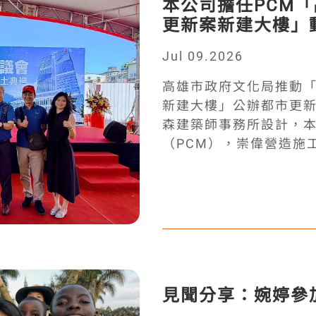
本公司擔任PCM
疏洪箱涵強化防洪、截
更新案新建大樓」動
岸打造成為兼具防洪、
持續參與永續水資源管理
Jul 09.2026
Greeley and Ha
高雄市政府文化局推動
施工程顧問公司，長期被
新建大樓」公辦都市更
全美前 25 大廢水處理
森建築師事務所設計，
入TYL集團，2024年正
（PCM），崇偉營造施
團隊能夠透過協同合作
深副總帶隊，率領工程團隊一
影響力和專業知識來提供我們
位於高雄市舊市議會旁
集團對於全球水資源環
26層、地下4層商辦大樓，
https://www.facebo
案最大的特色，在於保
我們在新加坡海水淡化
間，同時興建現代商辦
https://www.facebook
開發。在延續文化價值
story_fbid=19665526
創產業與城市發展的新
見聞分享：婉婷參
能。 讓我們一起看看高雄市政府怎麼說：
https://www.kcg.gov.