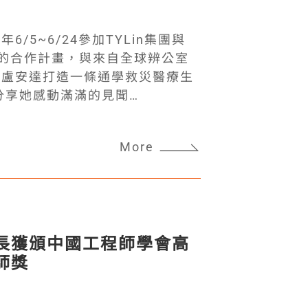
D&ss=4E98D53D04E37D56
/5~6/24參加TYLin集團與
perity 的合作計畫，與來自全球辨公室
往盧安達打造一條通學救災醫療生
…………………………………………….. 在
波拉病毒的新聞，心中確實有些顧
More
機、飛越半個地球抵達盧安達後，
想起來，很慶幸自己當時毅然決定
命情感】 在盧安達，與不同文化
處，白天拍拍彼此身上的紅土朝同
一起體驗生活或享受驚喜。像是停
長獲頒中國工程師學會高
或停水時用最少的水洗去疲憊。這
師獎
相處，反而拉近彼此的心，也建立
當地居民才是現場的老師】 與其
到了現地，除了團隊成員間的工程