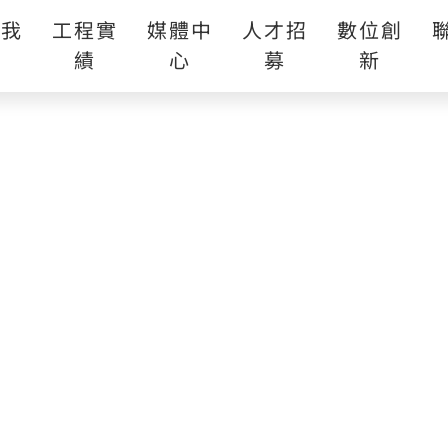
於我
工程實
媒體中
人才招
數位創
們
績
心
募
新