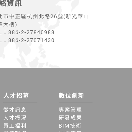
絡資訊
北市中正區杭州北路26號(新光華山
業大樓)
L：886-2-27840988
L：886-2-27071430
人才招募
數位創新
徵才訊息
專案管理
人才概況
研發成果
員工福利
BIM技術