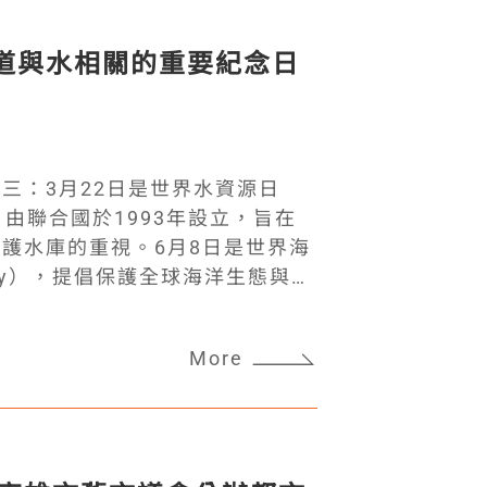
道與水相關的重要紀念日
三：3月22日是世界水資源日
ay），由聯合國於1993年設立，旨在
護水庫的重視。6月8日是世界海
n Day），提倡保護全球海洋生態與魚
質監測日（World Water
y），鼓勵民眾參與測試當地水源與河流的
More
題日益嚴峻，台灣TYLin特別整
資源部貢獻我們的力量，先後參與
子坑溪河川環境營造計畫，配合新
善措施，成功創生人工魚道，打通
生態保育價值，也將藉由設置地下