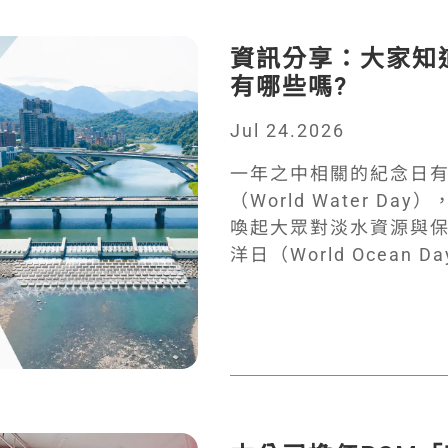
資訊分享：大家知
有哪些嗎?
Jul 24.2026
一年之中相關的紀念日有
（World Water D
喚起大眾對淡水資源與保
洋日（World Ocea
類資源。9月18日是世界水
Monitoring Da
水質。 現今水資源環境議
合相關資源成立環境水
了碧潭堰改建工程、貴
店溪及貴子坑溪水質改
新店溪河海洄游廊道的