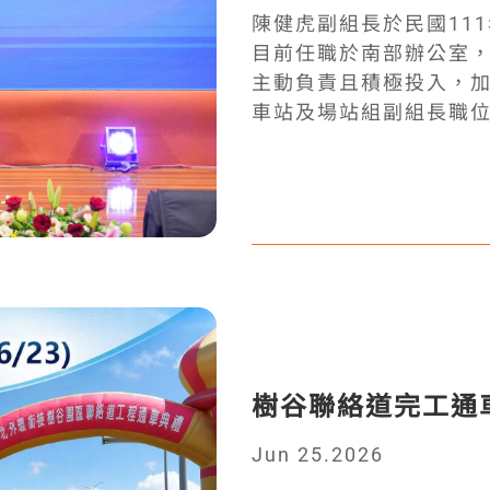
討論外，更多的是向當
陳健虎副組長於民國11
圖說，而他們則擅長實
目前任職於南部辦公室
全，經常主動提醒。在
主動負責且積極投入，加
有限的資源下因地制宜
車站及場站組副組長職
障礙，居民們的實戰經
直轄市之重要捷運專案
時的暖身跳舞到收工時
極投入，兼任設計及介
關，大家會開心擊掌唱
業領域之專長，表現優
了每天最大的動力。 【
技師，於自身專業能力
我們拜訪當地學校，收
動，為本公司策略團隊S
歡迎，那純真的眼神及
略，持續與公司深化成長。 陳健虎技師為公司優秀
我印象深刻的是，當他
此次在眾多競爭者脫穎
有人說「好厲害」，此
仁發展機會和空間，鼓
夢想的種子，讓他們看
斷提升技術能力，持續
TYLin的一份子真的無
樹谷聯絡道完工通車(
國工程師學會頒獎典禮已
最後一天，見到居民們
恭喜。
Jun 25.2026
道，並向團隊表達感謝
我們透過自己的雙手與