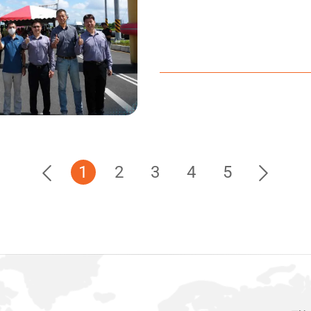
的面貌。然而，這一刻
個團隊不會有「明天見」了。 這次的非洲歷練
業生涯中深刻的印記。
意義的計畫，就像鞋子
下的震撼與感動，將永
1
2
3
4
5