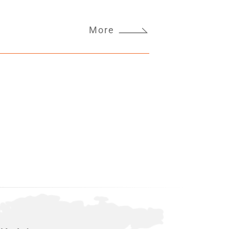
也讓人百感交集，因為我知道，這
，成為我職
More
感謝公司全力支持同仁參與這麼有
上洗不掉的紅土一樣，那片土地留
遠留在我心中。