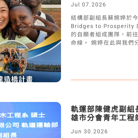
Jul 07.2026
n=3A379BB94CA5F12
結構部副組長蘇婉婷於今年6
Bridges to Pros
的自願者組成團隊，前
命線。 婉婷在此與我們分享她感動滿滿的見聞
…………………………………………
出發前剛好碰上非洲伊
忌。然而，經歷兩次轉
發現當地非常安全。回
啟程。 【跨國協作的革
背景的集團夥伴朝夕相
一個目標前進，下班後
軌運部陳健虎副組
電時的「夜光晚餐」，
雄市分會青年工程
種打破既有習慣的緊密
了寶貴的跨國情誼。 【
Jun 30.2026
說是擔任帶領的角色，