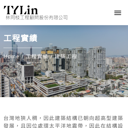
工程實績
Home
/
工程實績
/
建築工程
台灣地狹人稠，因此建築結構已朝向超高型建築
發展，且因位處環太平洋地震帶，因此在結構設