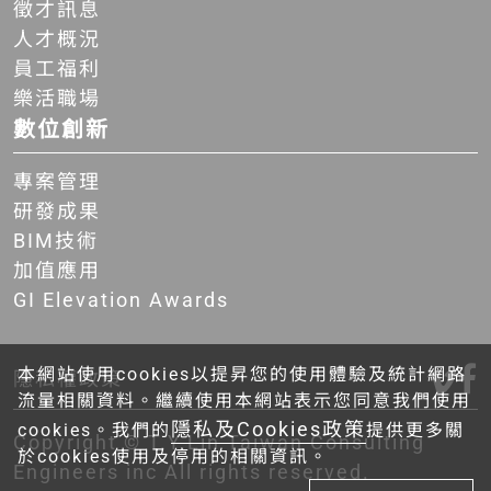
徵才訊息
人才概況
員工福利
樂活職場
數位創新
專案管理
研發成果
BIM技術
加值應用
GI Elevation Awards
本網站使用cookies以提昇您的使用體驗及統計網路
隱私權政策
流量相關資料。繼續使用本網站表示您同意我們使用
隱私及Cookies政策
cookies。我們的
提供更多關
Copyright © T.Y.Lin Taiwan Consulting
於cookies使用及停用的相關資訊。
Engineers inc All rights reserved.