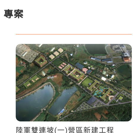
專案
陸軍雙連坡(一)營區新建工程