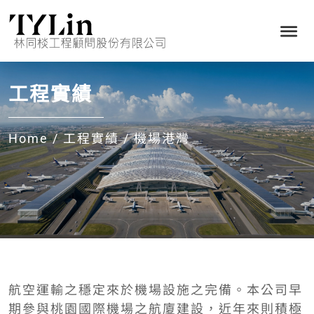
工程實績
Home
/
工程實績
/
機場港灣
航空運輸之穩定來於機場設施之完備。本公司早
期參與桃園國際機場之航廈建設，近年來則積極