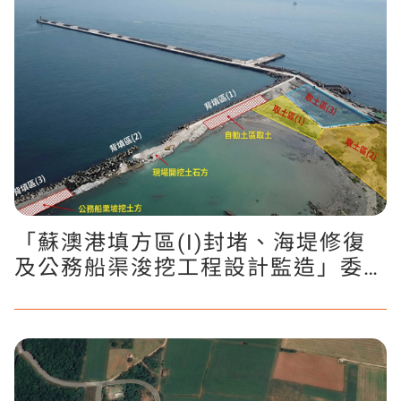
「蘇澳港填方區(I)封堵、海堤修復
及公務船渠浚挖工程設計監造」委託
技術服務工作