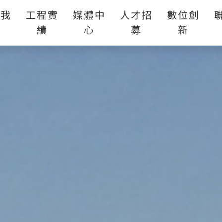
於我
工程實
媒體中
人才招
數位創
們
績
心
募
新