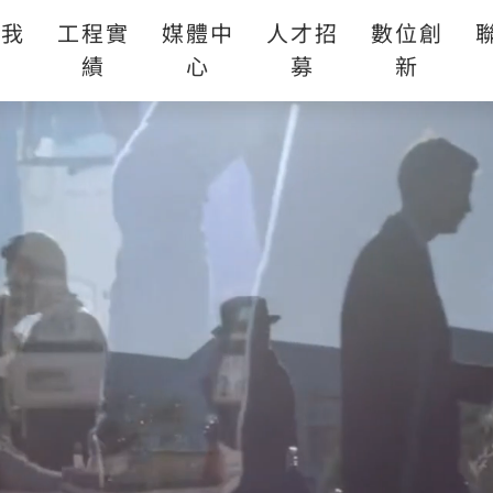
於我
工程實
媒體中
人才招
數位創
們
績
心
募
新