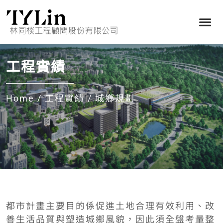
工程實績
Home
/
工程實績
/
城鄉規劃
都市計畫主要目的係促進土地合理有效利用、改
善生活品質與塑造城鄉風貌，因此須全盤考量整