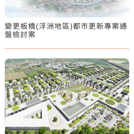
變更板橋(浮洲地區)都市更新專案通
盤檢討案