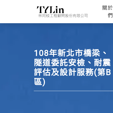
關
108年新北市橋梁、
隧道委託安檢、耐震
評估及設計服務(第B
區)