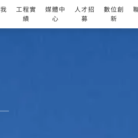
於我
工程實
媒體中
人才招
數位創
們
績
心
募
新