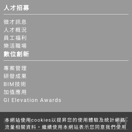
人才招募
徵才訊息
人才概況
員工福利
樂活職場
數位創新
專案管理
研發成果
BIM技術
加值應用
GI Elevation Awards
本網站使用cookies以提昇您的使用體驗及統計網路
隱私權政策
流量相關資料。繼續使用本網站表示您同意我們使用