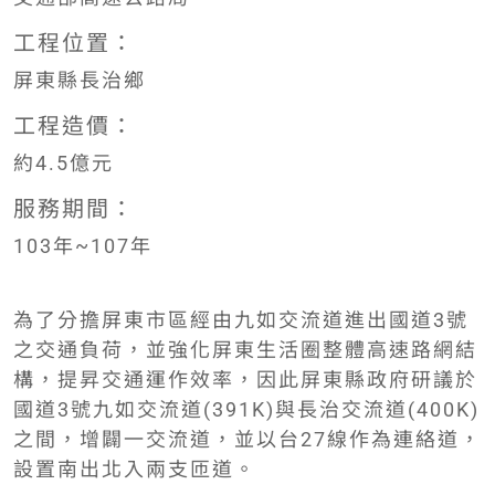
工程位置：
屏東縣長治鄉
工程造價：
約4.5億元
服務期間：
103年~107年
為了分擔屏東市區經由九如交流道進出國道3號
之交通負荷，並強化屏東生活圈整體高速路網結
構，提昇交通運作效率，因此屏東縣政府研議於
國道3號九如交流道(391K)與長治交流道(400K)
之間，增闢一交流道，並以台27線作為連絡道，
設置南出北入兩支匝道。