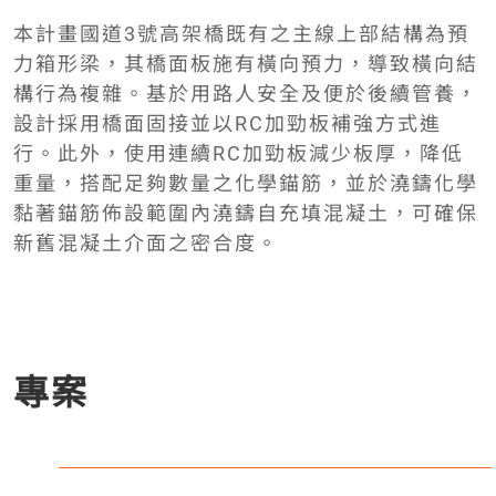
本計畫國道3號高架橋既有之主線上部結構為預
力箱形梁，其橋面板施有橫向預力，導致橫向結
構行為複雜。基於用路人安全及便於後續管養，
設計採用橋面固接並以RC加勁板補強方式進
行。此外，使用連續RC加勁板減少板厚，降低
重量，搭配足夠數量之化學錨筋，並於澆鑄化學
黏著錨筋佈設範圍內澆鑄自充填混凝土，可確保
新舊混凝土介面之密合度。
專案