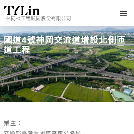
國道4號神岡交流道增設北側匝
道工程
業主：
交通部臺灣區國道高速公路局