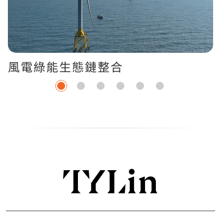
風電綠能生態鏈整合