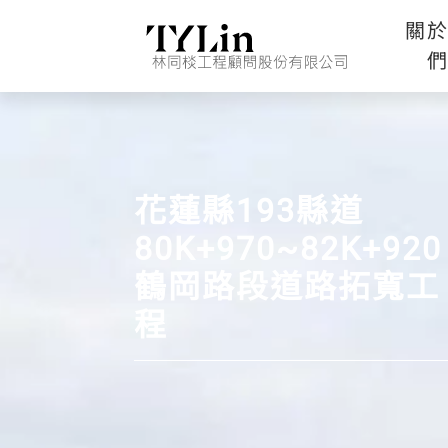
關
花蓮縣193縣道
80K+970~82K+920
鶴岡路段道路拓寬工
程