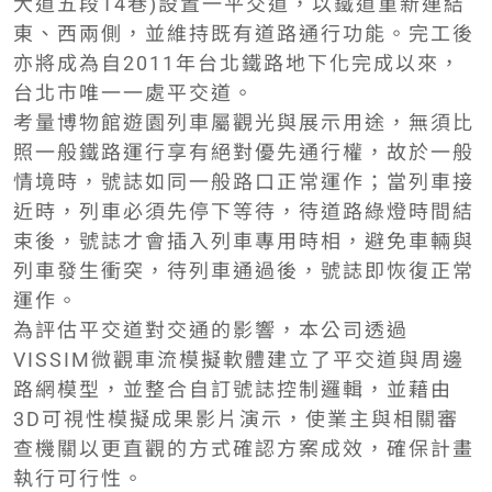
大道五段14巷)設置一平交道，以鐵道重新連結
東、西兩側，並維持既有道路通行功能。完工後
亦將成為自2011年台北鐵路地下化完成以來，
台北市唯一一處平交道。
考量博物館遊園列車屬觀光與展示用途，無須比
照一般鐵路運行享有絕對優先通行權，故於一般
情境時，號誌如同一般路口正常運作；當列車接
近時，列車必須先停下等待，待道路綠燈時間結
束後，號誌才會插入列車專用時相，避免車輛與
列車發生衝突，待列車通過後，號誌即恢復正常
運作。
為評估平交道對交通的影響，本公司透過
VISSIM微觀車流模擬軟體建立了平交道與周邊
路網模型，並整合自訂號誌控制邏輯，並藉由
3D可視性模擬成果影片演示，使業主與相關審
查機關以更直觀的方式確認方案成效，確保計畫
執行可行性。