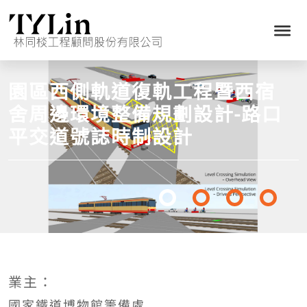
園區西側軌道復軌工程暨西宿
舍周邊環境整備規劃設計-路口
平交道號誌時制設計
業主：
國家鐵道博物館籌備處