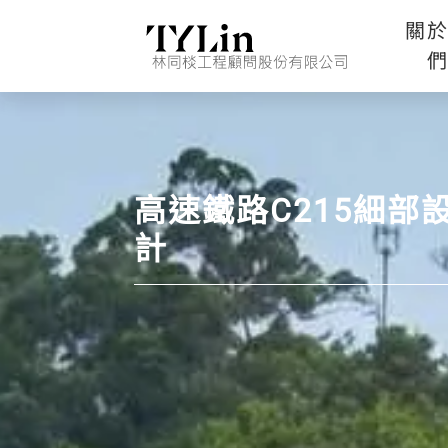
關
高速鐵路C215細部
計