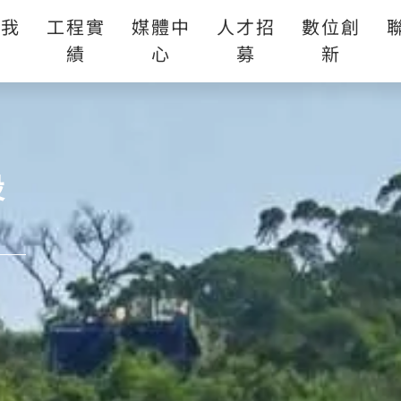
於我
工程實
媒體中
人才招
數位創
們
績
心
募
新
設