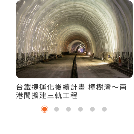
台鐵捷運化後續計畫 樟樹灣～南
港間擴建三軌工程