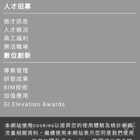
人才招募
徵才訊息
人才概況
員工福利
樂活職場
數位創新
專案管理
研發成果
BIM技術
加值應用
GI Elevation Awards
本網站使用cookies以提昇您的使用體驗及統計網路
隱私權政策
流量相關資料。繼續使用本網站表示您同意我們使用