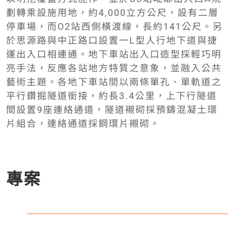
劃轉乘設施用地，約4,000立方公尺，設有二層
停車場，而O2站西側橫渡線，長約141公尺。另
於思源路與中正路口設置一L型人行地下道與捷
運出入口相連通。地下車站出入口造型採輕巧明
亮手法，反應各站地方特質之意象，並融入公共
藝術主題。各地下車站間以兩條單孔、單軌道之
平行鑽掘隧道銜接，約長3.4公里，上下行隧道
間設置9座連絡通道，隧道襯砌採預鑄混凝土環
片組合，連絡通道採鋼環片襯砌。
專案