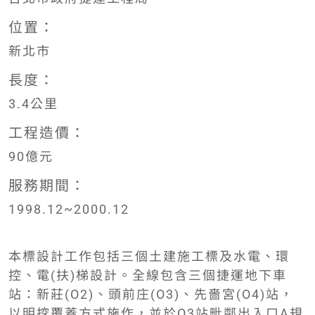
位置：
新北市
長度：
3.4公里
工程造價：
90億元
服務期間：
1998.12~2000.12
本標設計工作包括三個土建施工標及水電、環
控、電(扶)梯設計。全線包含三個捷運地下車
站：新莊(O2)、頭前庄(O3)、先嗇宮(O4)站，
以明挖覆蓋方式施作，並於O3站毗鄰出入口A規