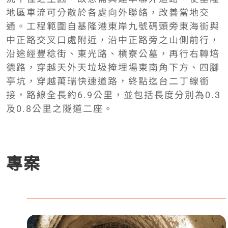
地區車流可分散於各處向外聯絡，改善當地交
通。工程範圍自基隆港東岸九號碼頭旁東海街與
中正路交叉口處附近，沿中正路旁之山側前行，
沿途經豐稔街、東光路、槓寮公墓，再行右轉培
德路，穿越天外天垃圾掩埋場東南角下方、四腳
亭坑，穿越萬瑞快速道路，終點迄台二丁線銜
接，路線全長約6.9公里，並包括長度分別為0.3
及0.8公里之隧道二座。
專案