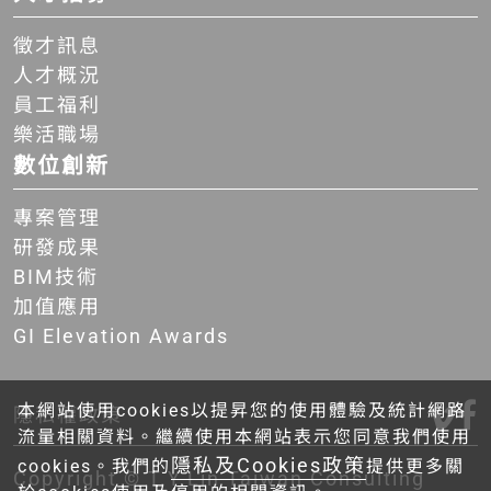
徵才訊息
人才概況
員工福利
樂活職場
數位創新
專案管理
研發成果
BIM技術
加值應用
GI Elevation Awards
本網站使用cookies以提昇您的使用體驗及統計網路
隱私權政策
流量相關資料。繼續使用本網站表示您同意我們使用
隱私及Cookies政策
cookies。我們的
提供更多關
Copyright © T.Y.Lin Taiwan Consulting