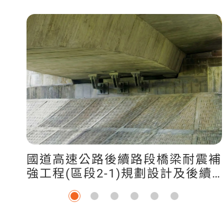
國道高速公路後續路段橋梁耐震補
強工程(區段2-1)規劃設計及後續
擴充(監造)