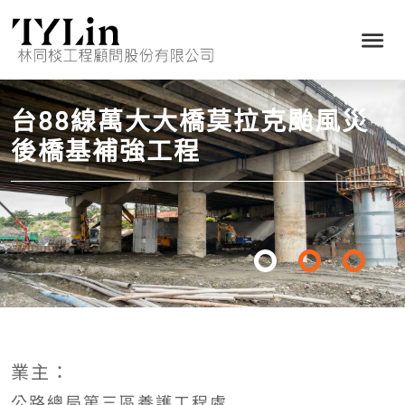
台88線萬大大橋莫拉克颱風災
後橋基補強工程
業主：
公路總局第三區養護工程處