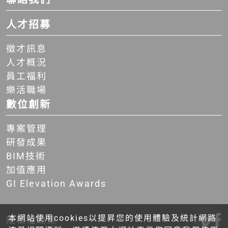
人才招募
徵才訊息
人才概況
員工福利
樂活職場
數位創新
專案管理
研發成果
BIM技術
加值應用
GI Elevation Awards
本網站使用cookies以提昇您的使用體驗及統計網路
隱私權政策