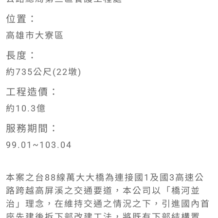
位置：
高雄市大寮區
長度：
約735公尺(22墩)
工程造價：
約10.3億
服務期間：
99.01~103.04
本案之台88線萬大大橋為連接國1及國3高速公
路跨越高屏溪之交通要道，本公司以「橋河並
治」理念，在維持交通之情況之下，引進國內首
座先建後拆下部改建工法，將既有下部結構置